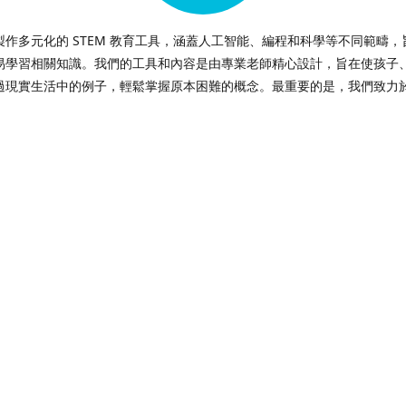
製作多元化的 STEM 教育工具，涵蓋人工智能、編程和科學等不同範疇，
易學習相關知識。我們的工具和內容是由專業老師精心設計，旨在使孩子
過現實生活中的例子，輕鬆掌握原本困難的概念。最重要的是，我們致力
鬆而有趣。
從事何種職業，無論通過何種工具學習，通過我們的工具所學到的知識都
來，並使我們的下一代為現實世界做好準備。
聯絡我們
+852 65541506
support@10botics.com
10botics