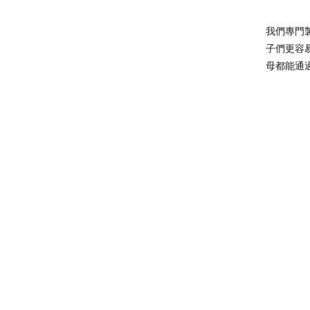
我們專門
子們更容
母都能通
程變得輕
無論將來
光明的未