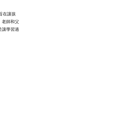
旨在讓孩
、老師和父
於讓學習過
可以帶來更